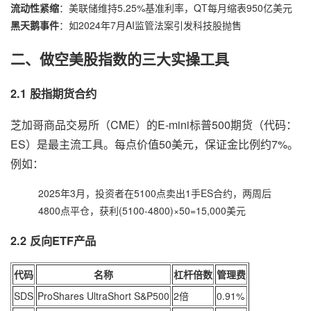
流动性紧缩
：美联储维持5.25%基准利率，QT每月缩表950亿美元
黑天鹅事件
：如2024年7月AI监管法案引发科技股抛售
二、做空美股指数的三大实操工具
2.1 股指期货合约
芝加哥商品交易所（CME）的E-mini标普500期货（代码：
ES）是最主流工具。每点价值50美元，保证金比例约7%。
例如：
2025年3月，投资者在5100点卖出1手ES合约，两周后
4800点平仓，获利(5100-4800)×50=15,000美元
2.2 反向ETF产品
代码
名称
杠杆倍数
管理费
SDS
ProShares UltraShort S&P500
2倍
0.91%