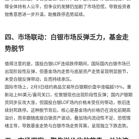
障全体持有人公平，但争议的发酵仍加剧了市场恐慌，导致投资者
抛售意愿进一步升温，助推跌停态势延续。
四、市场联动：白银市场反弹乏力，基金走
势脱节
值得注意的是，国投白银LOF连续跌停期间，国际国内白银市场已
出现阶段性反弹，但基金场内走势与底层资产走势呈现明显脱节，
未受白银反弹带动，反而持续承压。
国际市场上，2月3日纽约商品交易所白银期价盘中涨幅超15%，重
新站上80美元/盎司关口，伦敦银现也出现阶段性反弹；国内沪银期
货同步反攻大涨，但国投白银LOF场内价格未受任何带动，依旧连
续封死跌停。这种脱节背后，核心是基金场内价格仍在消化前期高
溢价，而非跟随底层白银资产波动，叠加场内流动性不足、恐慌情
绪主导，导致基金走势与白银市场走势背离，呈现独立下跌态势。