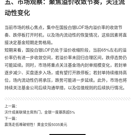
五、市场观察：聚焦溢价收敛节奏，关注流
动性变化
当前市场的核心焦点，集中在国投白银LOF场内溢价率的收敛节
奏、跌停板打开时机，以及场内流动性的恢复情况，这些因素将直
接决定基金短期走势格局。
短期来看，国投白银LOF仍处于溢价收缩阶段，当前65%左右的溢
价率仍有进一步收敛空间，若溢价率未回归合理区间，跌停态势仍
可能延续。同时，市场将重点关注基金场内封单规模变化，若封单
逐步减少、买盘逐步入场，或有望打开跌停板；若封单持续维持高
位，场内流动性仍将承压，跌势可能进一步延续。此外，市场也将
持续关注基金公司后续沟通举措，以及估值规则的后续执行情况。
上一篇：
沃什成美联储主席热门，金银一度暴跌超5%
下一篇：
震荡走低难破韧性！黄金交投5035美元