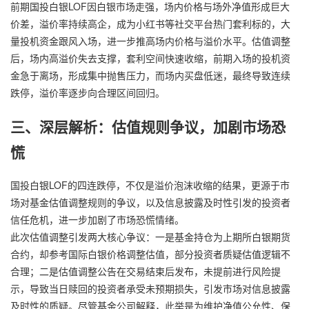
前期国投白银LOF因白银市场走强，场内价格与场外净值形成巨大
价差，溢价率持续高企，成为小红书等社交平台热门套利标的，大
量投机资金跟风入场，进一步推高场内价格与溢价水平。估值调整
后，场内高溢价失去支撑，套利空间快速收缩，前期入场的投机资
金急于离场，形成集中抛售压力，而场内买盘低迷，最终导致连续
跌停，溢价率逐步向合理区间回归。
三、深层解析：估值规则争议，加剧市场恐
慌
国投白银LOF的四连跌停，不仅是溢价泡沫收缩的结果，更源于市
场对基金估值调整规则的争议，以及信息披露及时性引发的投资者
信任危机，进一步加剧了市场恐慌情绪。
此次估值调整引发两大核心争议：一是基金持仓为上期所白银期货
合约，却参考国际白银价格调整估值，部分投资者质疑估值逻辑不
合理；二是估值调整公告在交易结束后发布，未提前进行风险提
示，导致当日赎回的投资者承受未预期损失，引发市场对信息披露
及时性的质疑。尽管基金公司解释，此举是为维护净值公允性、保