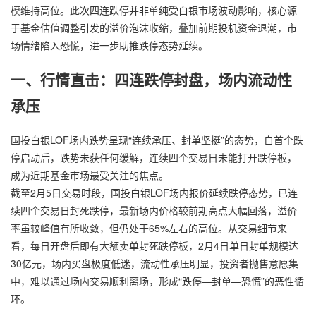
模维持高位。此次四连跌停并非单纯受白银市场波动影响，核心源
于基金估值调整引发的溢价泡沫收缩，叠加前期投机资金退潮，市
场情绪陷入恐慌，进一步助推跌停态势延续。
一、行情直击：四连跌停封盘，场内流动性
承压
国投白银LOF场内跌势呈现“连续承压、封单坚挺”的态势，自首个跌
停启动后，跌势未获任何缓解，连续四个交易日未能打开跌停板，
成为近期基金市场最受关注的焦点。
截至2月5日交易时段，国投白银LOF场内报价延续跌停态势，已连
续四个交易日封死跌停，最新场内价格较前期高点大幅回落，溢价
率虽较峰值有所收敛，但仍处于65%左右的高位。从交易细节来
看，每日开盘后即有大额卖单封死跌停板，2月4日单日封单规模达
30亿元，场内买盘极度低迷，流动性承压明显，投资者抛售意愿集
中，难以通过场内交易顺利离场，形成“跌停—封单—恐慌”的恶性循
环。