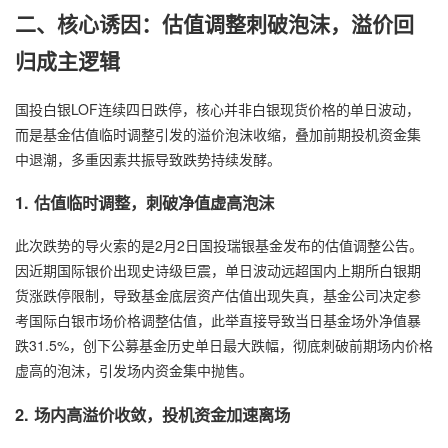
二、核心诱因：估值调整刺破泡沫，溢价回
归成主逻辑
国投白银LOF连续四日跌停，核心并非白银现货价格的单日波动，
而是基金估值临时调整引发的溢价泡沫收缩，叠加前期投机资金集
中退潮，多重因素共振导致跌势持续发酵。
1. 估值临时调整，刺破净值虚高泡沫
此次跌势的导火索的是2月2日国投瑞银基金发布的估值调整公告。
因近期国际银价出现史诗级巨震，单日波动远超国内上期所白银期
货涨跌停限制，导致基金底层资产估值出现失真，基金公司决定参
考国际白银市场价格调整估值，此举直接导致当日基金场外净值暴
跌31.5%，创下公募基金历史单日最大跌幅，彻底刺破前期场内价格
虚高的泡沫，引发场内资金集中抛售。
2. 场内高溢价收敛，投机资金加速离场