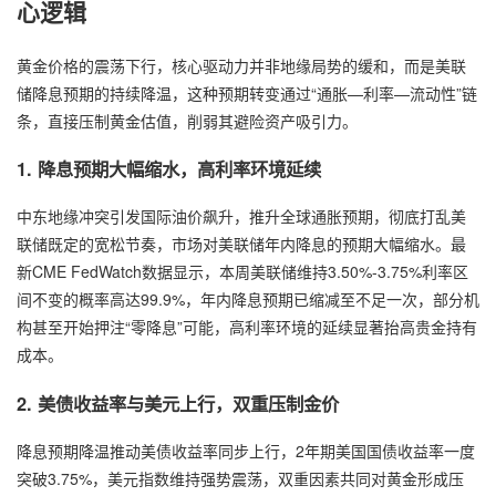
心逻辑
黄金价格的震荡下行，核心驱动力并非地缘局势的缓和，而是美联
储降息预期的持续降温，这种预期转变通过“通胀—利率—流动性”链
条，直接压制黄金估值，削弱其避险资产吸引力。
1. 降息预期大幅缩水，高利率环境延续
中东地缘冲突引发国际油价飙升，推升全球通胀预期，彻底打乱美
联储既定的宽松节奏，市场对美联储年内降息的预期大幅缩水。最
新CME FedWatch数据显示，本周美联储维持3.50%-3.75%利率区
间不变的概率高达99.9%，年内降息预期已缩减至不足一次，部分机
构甚至开始押注“零降息”可能，高利率环境的延续显著抬高贵金持有
成本。
2. 美债收益率与美元上行，双重压制金价
降息预期降温推动美债收益率同步上行，2年期美国国债收益率一度
突破3.75%，美元指数维持强势震荡，双重因素共同对黄金形成压