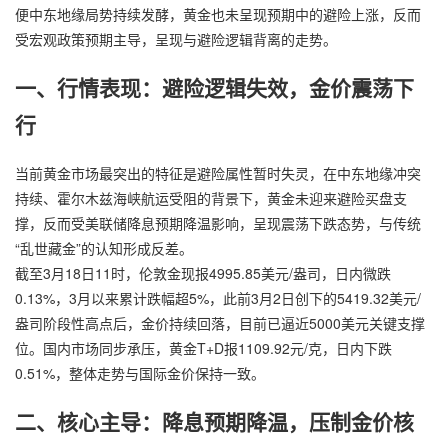
便中东地缘局势持续发酵，黄金也未呈现预期中的避险上涨，反而
受宏观政策预期主导，呈现与避险逻辑背离的走势。
一、行情表现：避险逻辑失效，金价震荡下
行
当前黄金市场最突出的特征是避险属性暂时失灵，在中东地缘冲突
持续、霍尔木兹海峡航运受阻的背景下，黄金未迎来避险买盘支
撑，反而受美联储降息预期降温影响，呈现震荡下跌态势，与传统
“乱世藏金”的认知形成反差。
截至3月18日11时，伦敦金现报4995.85美元/盎司，日内微跌
0.13%，3月以来累计跌幅超5%，此前3月2日创下的5419.32美元/
盎司阶段性高点后，金价持续回落，目前已逼近5000美元关键支撑
位。国内市场同步承压，黄金T+D报1109.92元/克，日内下跌
0.51%，整体走势与国际金价保持一致。
二、核心主导：降息预期降温，压制金价核