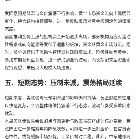
受降息预期降温与金价震荡下行影响，黄金市场资金流向出现明显
变化，持仓结构持续调整，进一步反映市场对黄金短期走势的谨慎
态度。
前期推动金价上涨的投机资金开始逐步离场，部分机构为应对流动
性需求或转向能源等受益于通胀的板块，资金从黄金市场分流。同
时，部分央行出于流动性管理或财政融资需求，阶段性抛售黄金，
叠加前期获利盘兑现，进一步加剧金价波动，而长期配置型资金则
保持观望，未出现大规模入场迹象。
五、短期态势：压制未减，震荡格局延续
短期来看，美联储降息预期降温的影响仍将持续，黄金避险属性难
以快速复苏，金价整体将维持震荡下行态势，波动节奏受多重因素
扰动。
本周美联储议息会议的点阵图更新与政策表态将成为核心变量，若
点阵图进一步缩减年内降息次数，可能进一步压制金价；若官员表
态中性，或能缓解市场担忧，让金价暂时企稳。此外，中东地缘局