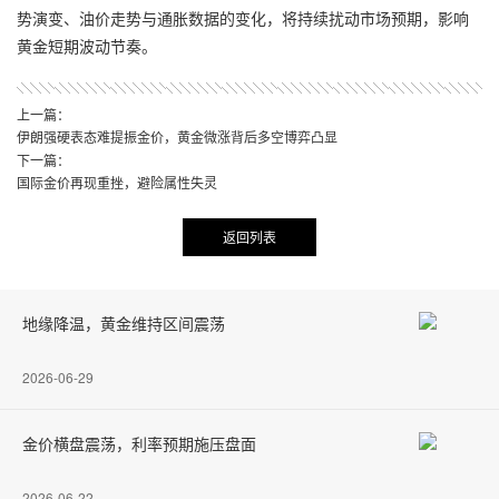
势演变、油价走势与通胀数据的变化，将持续扰动市场预期，影响
黄金短期波动节奏。
上一篇：
伊朗强硬表态难提振金价，黄金微涨背后多空博弈凸显
下一篇：
国际金价再现重挫，避险属性失灵
返回列表
地缘降温，黄金维持区间震荡
2026-06-29
金价横盘震荡，利率预期施压盘面
2026-06-22