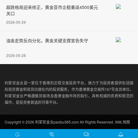
超跌格局迎来修正，黄金亚市企稳重返4500美元
关口
2026-05-29
油金走势反向分化，黄金关键支撑宣告失守
2026-05-28
利家安金业是一家位于香港的正规交易投资平台，致力于为投资者提供包括国
际现货黄金和现货白银在内的投资服务。作为香港黄金交易所167号会员单位，
利家安金业严格遵循贸易场及香港金融市场的指引，具有权威的资质和规范的
操作，是投资者首选的可靠平台。
Copyright © 2026 利家安金业paobu365.com All Rights Reserved.
XML地图