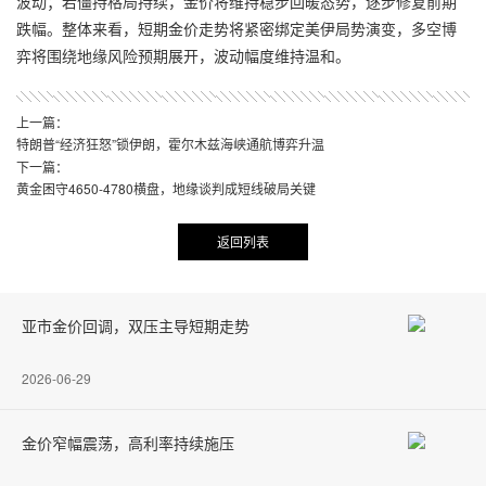
波动；若僵持格局持续，金价将维持稳步回暖态势，逐步修复前期
跌幅。整体来看，短期金价走势将紧密绑定美伊局势演变，多空博
弈将围绕地缘风险预期展开，波动幅度维持温和。
上一篇：
特朗普“经济狂怒”锁伊朗，霍尔木兹海峡通航博弈升温
下一篇：
黄金困守4650-4780横盘，地缘谈判成短线破局关键
返回列表
亚市金价回调，双压主导短期走势
2026-06-29
金价窄幅震荡，高利率持续施压