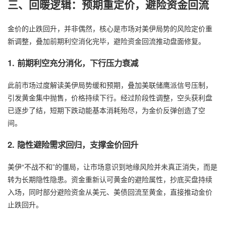
三、回暖逻辑：预期重定价，避险资金回流
金价的止跌回升，并非偶然，核心是市场对美伊局势的风险定价重
新调整，叠加前期利空消化完毕，避险资金回流推动盘面修复。
1. 前期利空充分消化，下行压力衰减
此前市场过度解读美伊局势缓和预期，叠加美联储鹰派信号压制，
引发黄金集中抛售，价格持续下行。经过阶段性调整，空头获利盘
已逐步了结，短期下跌动能基本消耗殆尽，为金价反弹创造了空
间。
2. 隐性避险需求回归，支撑金价回升
美伊“不战不和”的僵局，让市场意识到地缘风险并未真正消失，而是
转为长期隐性隐患。资金重新认可黄金的避险属性，抄底买盘持续
入场，同时部分避险资金从美元、美债回流至黄金，直接推动金价
止跌回升。