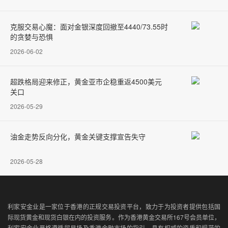
克服交易心魔：面对金银深度回撤至4440/73.55时
的贪婪与恐惧
2026-06-02
超跌格局迎来修正，黄金亚市企稳重返4500美元
关口
2026-05-29
油金走势反向分化，黄金关键支撑宣告失守
2026-05-28
利家安金业是一家位于香港的正规交易投资平台，致力于为投资者提供包括国
际现货黄金和现货白银在内的投资服务。作为香港黄金交易所167号会员单位，
利家安金业严格遵循贸易场及香港金融市场的指引，具有权威的资质和规范的