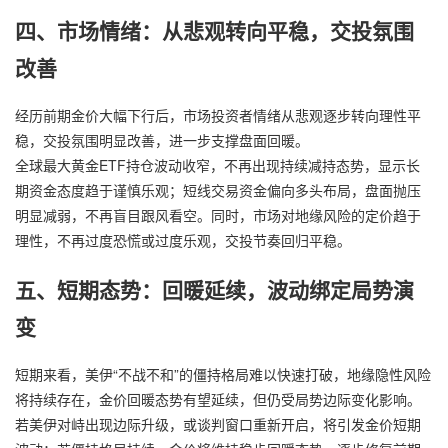
四、市场情绪：从悲观转向平稳，交投氛围
改善
经历前期金价大幅下行后，市场投资者情绪从悲观逐步转向理性平
稳，交投氛围明显改善，进一步支撑盘面回暖。
全球最大黄金ETF持仓波动收窄，不再出现持续减持态势，显示长
期资金态度趋于谨慎乐观；短线交易资金偏向多头布局，盘面抛压
明显减弱，不再盲目跟风看空。同时，市场对地缘风险的定价趋于
理性，不再过度恐慌或过度乐观，交投节奏回归平稳。
五、短期态势：回暖延续，波动绑定局势演
变
短期来看，美伊“不战不和”的僵持格局难以快速打破，地缘隐性风险
将持续存在，金价回暖态势有望延续，但仍受局势边际变化影响。
若美伊对峙出现边际升级，或谈判窗口重新开启，将引发金价短期