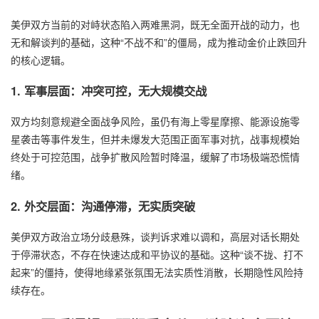
美伊双方当前的对峙状态陷入两难黑洞，既无全面开战的动力，也
无和解谈判的基础，这种“不战不和”的僵局，成为推动金价止跌回升
的核心逻辑。
1. 军事层面：冲突可控，无大规模交战
双方均刻意规避全面战争风险，虽仍有海上零星摩擦、能源设施零
星袭击等事件发生，但并未爆发大范围正面军事对抗，战事规模始
终处于可控范围，战争扩散风险暂时降温，缓解了市场极端恐慌情
绪。
2. 外交层面：沟通停滞，无实质突破
美伊双方政治立场分歧悬殊，谈判诉求难以调和，高层对话长期处
于停滞状态，不存在快速达成和平协议的基础。这种“谈不拢、打不
起来”的僵持，使得地缘紧张氛围无法实质性消散，长期隐性风险持
续存在。