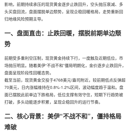
影响，前期持续承压的现货黄金逐步止跌回升，空头抛压衰减、多
头买盘回流，盘面摆脱单边颓势，呈现企稳回暖格局，走势重新回
归地缘风险预期主导。
一、盘面直击：止跌回暖，摆脱前期单边颓
势
前期受多重利空压制，现货黄金持续下行，一度触及近期低位，市
场抛压明显。随着美伊“不战不和”僵局明朗化，金价逐步止跌回升，
盘面呈现阶段性回暖态势。
截至当前，现货黄金交投于4768美元/盎司附近，较前期低点反弹超
70美元，日内涨幅维持在0.8%-1.2%区间，波动幅度趋于温和。盘
面已摆脱此前单边下跌格局，低位支撑有效守住，短期下行趋势被
打破，多头动能逐步积累，呈现企稳回升的运行节奏。
二、核心背景：美伊“不战不和”，僵持格局
难破